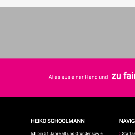
zu fai
Alles aus einer Hand und
HEIKO SCHOOLMANN
NAVIG
Ich bin 51 Jahre alt und Gründer sowie
Startse