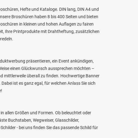
roschüren, Hefte und Kataloge. DIN lang, DIN A4 und
Unsere Broschüren haben 8 bis 400 Seiten und bieten
 Broschüren in kleinen und hohen Auflagen zu fairen
eit, Ihre Printprodukte mit Drahtheftung, zusätzlichen
redeln.
roduktwerbung präsentieren, ein Event ankündigen,
le Weise einen Glückwunsch aussprechen möchten –
d mittlerweile überall zu finden. Hochwertige Banner
 Dabei ist es ganz egal, für welchen Anlass Sie sich
e!
 in allen Größen und Formen. Ob beleuchtet oder
ste Buchstaben, Wegweiser, Glasschilder,
-Schilder - bei uns finden Sie das passende Schild für